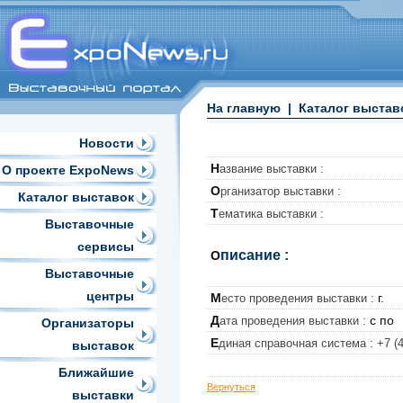
На главную
|
Каталог выстав
Новости
Н
азвание выставки :
О проекте ExpoNews
О
рганизатор выставки :
Каталог выставок
Т
ематика выставки :
Выставочные
сервисы
писание :
О
Выставочные
центры
М
г.
есто проведения выставки :
Д
с
по
ата проведения выставки :
Организаторы
Е
диная справочная система :
+7 (
выставок
Ближайшие
Вернуться
выставки