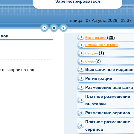
Зарегистрироваться
Пятница | 07 Августа 2026 | 23:37
авок
(29)
Все выставки
Ближайшие выставки
(1)
Сегодня
(2)
Скоро
Выставочные издания
ть запрос на наш
Регистрация
Размещение выставки
Платное размещение
выставки
Размещение сервиса
Платное размещение
сервиса