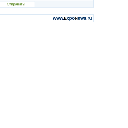
www.
xpo
ews.ru
E
N