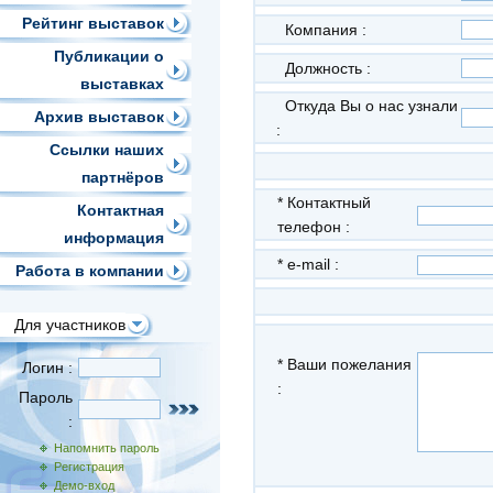
Рейтинг выставок
Компания :
Публикации о
Должность :
выставках
Откуда Вы о нас узнали
Архив выставок
:
Ссылки наших
партнёров
*
Контактный
Контактная
телефон :
информация
*
e-mail :
Работа в компании
Для участников
*
Ваши пожелания
Логин :
:
Пароль
:
Напомнить пароль
Регистрация
Демо-вход