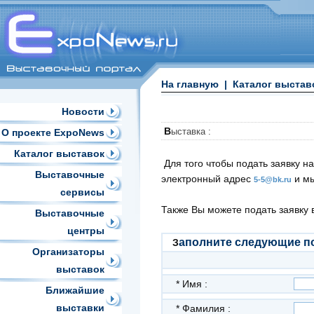
На главную
|
Каталог выстав
Новости
В
ыставка :
О проекте ExpoNews
Каталог выставок
Для того чтобы подать заявку н
Выставочные
электронный адрес
и мы
5-5@bk.ru
сервисы
Также Вы можете подать заявку
Выставочные
центры
аполните следующие по
З
Организаторы
выставок
*
Имя :
Ближайшие
выставки
*
Фамилия :